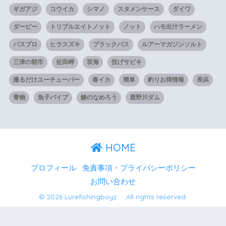
ギガアジ
コウイカ
シマノ
スタメンケース
ダイワ
ダービー
トリプルエイトノット
ノット
ハモ出汁ラーメン
バスプロ
ヒラスズキ
ブラックバス
ルアーマガジンソルト
三津の朝市
佐田岬
双海
投げサビキ
撮るだけユーチューバー
春イカ
簡単
釣りお得情報
長浜
青物
魚子バイブ
鯵のなめろう
鹿野川ダム
HOME
プロフィール
免責事項・プライバシーポリシー
お問い合わせ
© 2026 Lurefishingboyz All rights reserved.