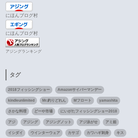
にほんブログ村
にほんブログ村
アジングランキング
タグ
2018フィッシングショー
Amazonサイバーマンデー
kindleunlimited
Mr.釣りどれん
Mフロート
yamashita
さかな料理
どーや市場
にいがたフィッシングショー2018
アジ
アジング
アジングノット
アジ泳がせ
アミ姫
イシダイ
ウインターウェア
カサゴ
カワハギ刺身
キス