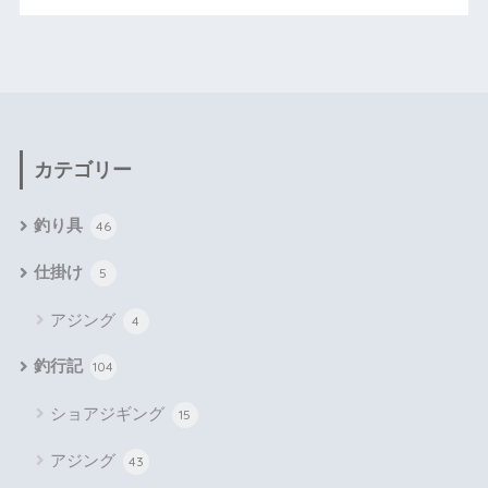
カテゴリー
釣り具
46
仕掛け
5
アジング
4
釣行記
104
ショアジギング
15
アジング
43