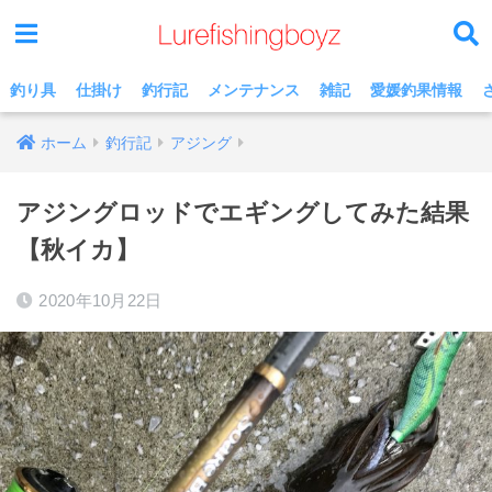
釣り具
仕掛け
釣行記
メンテナンス
雑記
愛媛釣果情報
ホーム
釣行記
アジング
アジングロッドでエギングしてみた結果
【秋イカ】
2020年10月22日