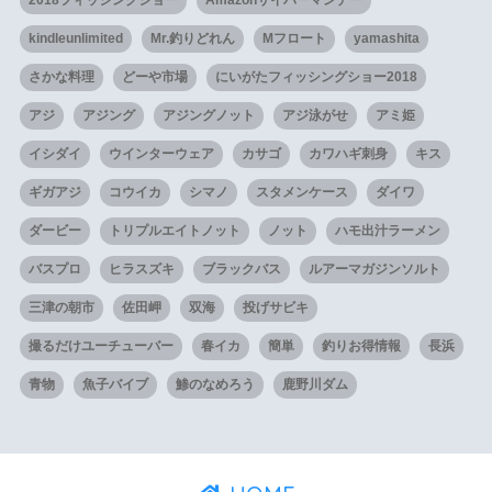
kindleunlimited
Mr.釣りどれん
Mフロート
yamashita
さかな料理
どーや市場
にいがたフィッシングショー2018
アジ
アジング
アジングノット
アジ泳がせ
アミ姫
イシダイ
ウインターウェア
カサゴ
カワハギ刺身
キス
ギガアジ
コウイカ
シマノ
スタメンケース
ダイワ
ダービー
トリプルエイトノット
ノット
ハモ出汁ラーメン
バスプロ
ヒラスズキ
ブラックバス
ルアーマガジンソルト
三津の朝市
佐田岬
双海
投げサビキ
撮るだけユーチューバー
春イカ
簡単
釣りお得情報
長浜
青物
魚子バイブ
鯵のなめろう
鹿野川ダム