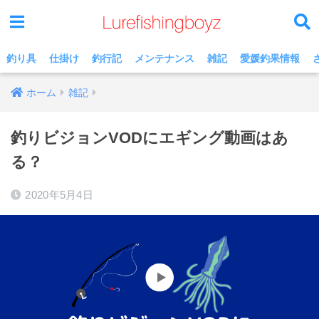
釣り具
仕掛け
釣行記
メンテナンス
雑記
愛媛釣果情報
ホーム
雑記
釣りビジョンVODにエギング動画はあ
る？
2020年5月4日