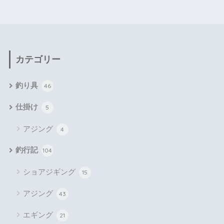
カテゴリー
釣り具
46
仕掛け
5
アジング
4
釣行記
104
ショアジギング
15
アジング
43
エギング
21