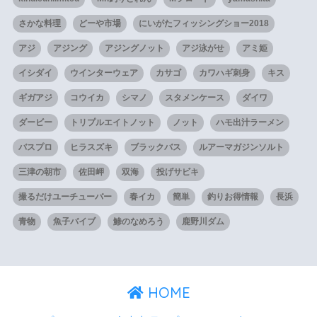
さかな料理
どーや市場
にいがたフィッシングショー2018
アジ
アジング
アジングノット
アジ泳がせ
アミ姫
イシダイ
ウインターウェア
カサゴ
カワハギ刺身
キス
ギガアジ
コウイカ
シマノ
スタメンケース
ダイワ
ダービー
トリプルエイトノット
ノット
ハモ出汁ラーメン
バスプロ
ヒラスズキ
ブラックバス
ルアーマガジンソルト
三津の朝市
佐田岬
双海
投げサビキ
撮るだけユーチューバー
春イカ
簡単
釣りお得情報
長浜
青物
魚子バイブ
鯵のなめろう
鹿野川ダム
HOME