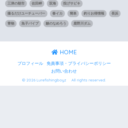
三津の朝市
佐田岬
双海
投げサビキ
撮るだけユーチューバー
春イカ
簡単
釣りお得情報
長浜
青物
魚子バイブ
鯵のなめろう
鹿野川ダム
HOME
プロフィール
免責事項・プライバシーポリシー
お問い合わせ
© 2026 Lurefishingboyz All rights reserved.