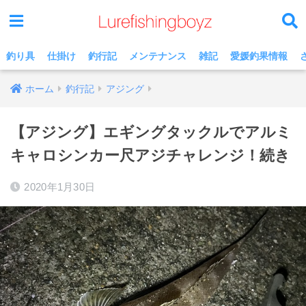
釣り具
仕掛け
釣行記
メンテナンス
雑記
愛媛釣果情報
ホーム
釣行記
アジング
【アジング】エギングタックルでアルミ
キャロシンカー尺アジチャレンジ！続き
2020年1月30日