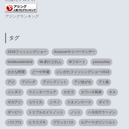
アジングランキング
タグ
2018フィッシングショー
Amazonサイバーマンデー
kindleunlimited
Mr.釣りどれん
Mフロート
yamashita
さかな料理
どーや市場
にいがたフィッシングショー2018
アジ
アジング
アジングノット
アジ泳がせ
アミ姫
イシダイ
ウインターウェア
カサゴ
カワハギ刺身
キス
ギガアジ
コウイカ
シマノ
スタメンケース
ダイワ
ダービー
トリプルエイトノット
ノット
ハモ出汁ラーメン
バスプロ
ヒラスズキ
ブラックバス
ルアーマガジンソルト