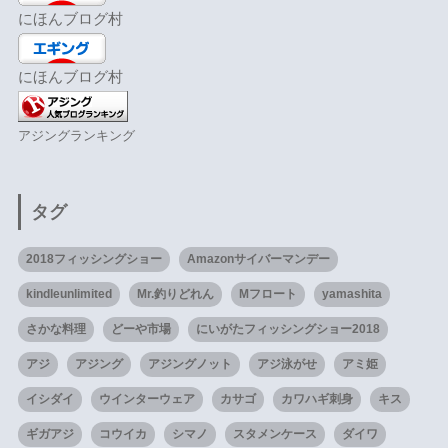
にほんブログ村
にほんブログ村
アジングランキング
タグ
2018フィッシングショー
Amazonサイバーマンデー
kindleunlimited
Mr.釣りどれん
Mフロート
yamashita
さかな料理
どーや市場
にいがたフィッシングショー2018
アジ
アジング
アジングノット
アジ泳がせ
アミ姫
イシダイ
ウインターウェア
カサゴ
カワハギ刺身
キス
ギガアジ
コウイカ
シマノ
スタメンケース
ダイワ