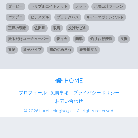
ダービー
トリプルエイトノット
ノット
ハモ出汁ラーメン
バスプロ
ヒラスズキ
ブラックバス
ルアーマガジンソルト
三津の朝市
佐田岬
双海
投げサビキ
撮るだけユーチューバー
春イカ
簡単
釣りお得情報
長浜
青物
魚子バイブ
鯵のなめろう
鹿野川ダム
HOME
プロフィール
免責事項・プライバシーポリシー
お問い合わせ
© 2026 Lurefishingboyz All rights reserved.