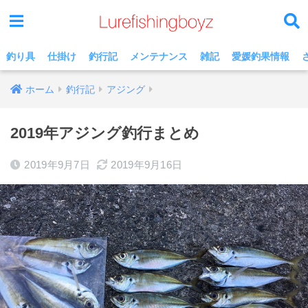
釣り具
仕掛け
釣行記
メンテナンス
雑記
愛媛釣果情報
ホーム
釣行記
アジング
2019年アジング釣行まとめ
2019年9月7日
2019年9月16日