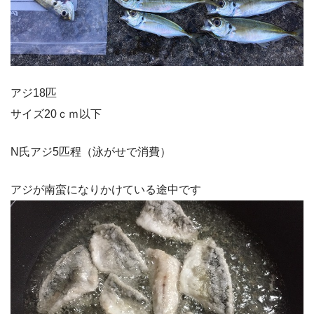
アジ18匹
サイズ20ｃｍ以下
N氏アジ5匹程（泳がせで消費）
アジが南蛮になりかけている途中です