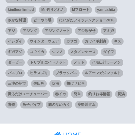
kindleunlimited
Mr.釣りどれん
Mフロート
yamashita
さかな料理
どーや市場
にいがたフィッシングショー2018
アジ
アジング
アジングノット
アジ泳がせ
アミ姫
イシダイ
ウインターウェア
カサゴ
カワハギ刺身
キス
ギガアジ
コウイカ
シマノ
スタメンケース
ダイワ
ダービー
トリプルエイトノット
ノット
ハモ出汁ラーメン
バスプロ
ヒラスズキ
ブラックバス
ルアーマガジンソルト
三津の朝市
佐田岬
双海
投げサビキ
撮るだけユーチューバー
春イカ
簡単
釣りお得情報
長浜
青物
魚子バイブ
鯵のなめろう
鹿野川ダム
HOME