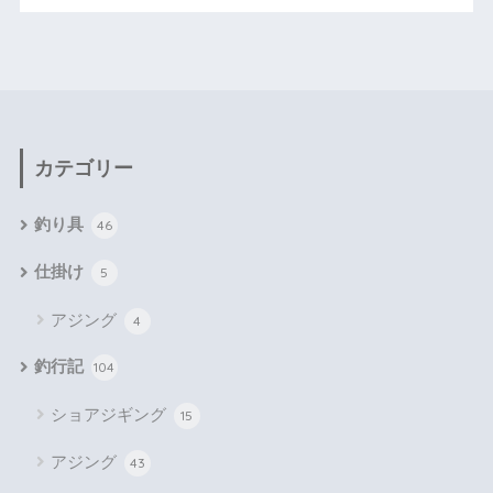
カテゴリー
釣り具
46
仕掛け
5
アジング
4
釣行記
104
ショアジギング
15
アジング
43