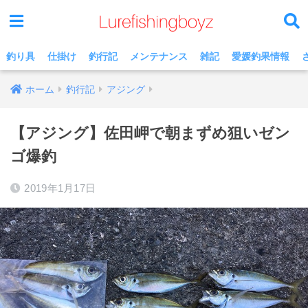
釣り具
仕掛け
釣行記
メンテナンス
雑記
愛媛釣果情報
ホーム
釣行記
アジング
【アジング】佐田岬で朝まずめ狙いゼン
ゴ爆釣
2019年1月17日