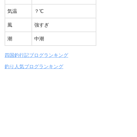
気温
？℃
風
強すぎ
潮
中潮
四国釣行記ブログランキング
釣り人気ブログランキング