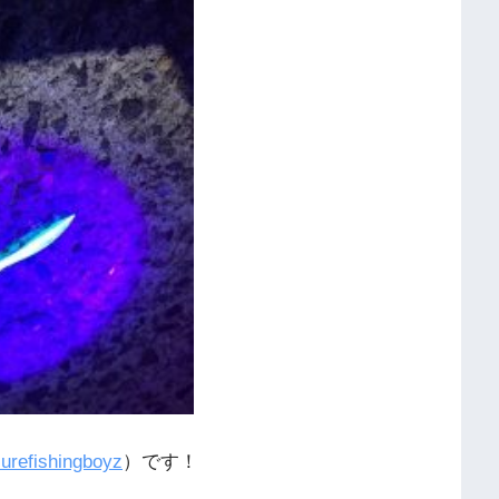
urefishingboyz
）です！