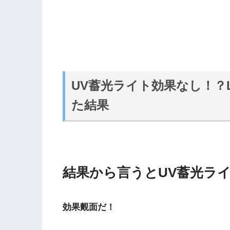
UV蓄光ライト効果なし！？
た結果
結果から言うとUV蓄光ラ
効果覿面だ！