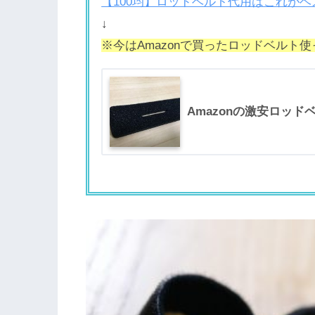
【100均】ロッドベルト代用はこれが
↓
※今はAmazonで買ったロッドベルト
Amazonの激安ロッ