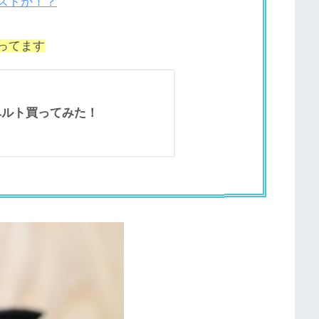
ベストか！？
使ってます
ドベルト買ってみた！