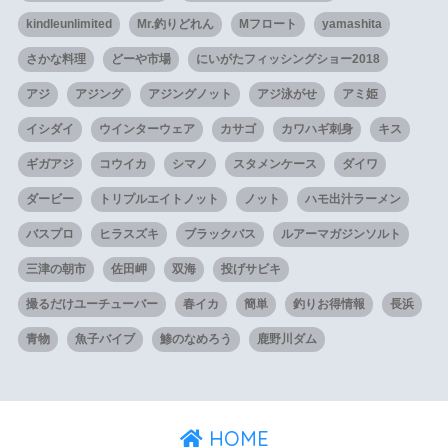
kindleunlimited
Mr.釣りどれん
Mフロート
yamashita
さかな料理
どーや市場
にいがたフィッシングショー2018
アジ
アジング
アジングノット
アジ泳がせ
アミ姫
イシダイ
ウインターウェア
カサゴ
カワハギ刺身
キス
ギガアジ
コウイカ
シマノ
スタメンケース
ダイワ
ダービー
トリプルエイトノット
ノット
ハモ出汁ラーメン
バスプロ
ヒラスズキ
ブラックバス
ルアーマガジンソルト
三津の朝市
佐田岬
双海
投げサビキ
撮るだけユーチューバー
春イカ
簡単
釣りお得情報
長浜
青物
魚子バイブ
鯵のなめろう
鹿野川ダム
HOME