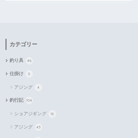
カテゴリー
釣り具
46
仕掛け
5
アジング
4
釣行記
104
ショアジギング
15
アジング
43