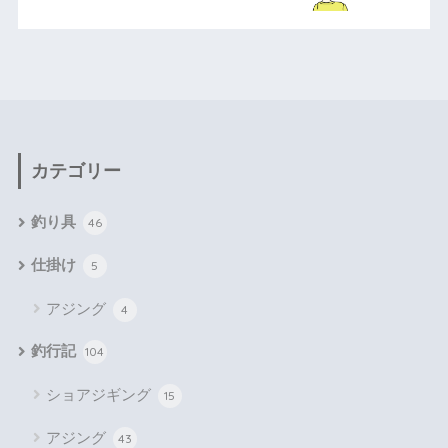
カテゴリー
釣り具
46
仕掛け
5
アジング
4
釣行記
104
ショアジギング
15
アジング
43