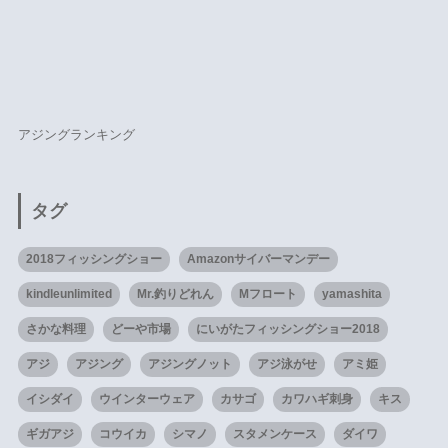
2018フィッシングショー
Amazonサイバーマンデー
kindleunlimited
Mr.釣りどれん
Mフロート
yamashita
さかな料理
どーや市場
にいがたフィッシングショー2018
アジ
アジング
アジングノット
アジ泳がせ
アミ姫
イシダイ
ウインターウェア
カサゴ
カワハギ刺身
キス
ギガアジ
コウイカ
シマノ
スタメンケース
ダイワ
ダービー
トリプルエイトノット
ノット
ハモ出汁ラーメン
バスプロ
ヒラスズキ
ブラックバス
ルアーマガジンソルト
三津の朝市
佐田岬
双海
投げサビキ
撮るだけユーチューバー
春イカ
簡単
釣りお得情報
長浜
青物
魚子バイブ
鯵のなめろう
鹿野川ダム