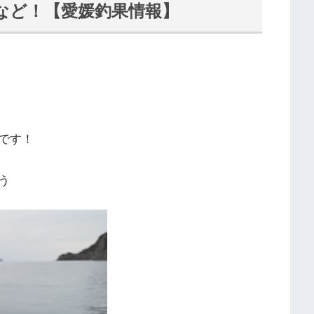
など！【愛媛釣果情報】
です！
う