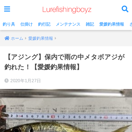
釣り具
仕掛け
釣行記
メンテナンス
雑記
愛媛釣果情報
ホーム
愛媛釣果情報
【アジング】保内で雨の中メタボアジが
釣れた！【愛媛釣果情報】
2020年1月27日