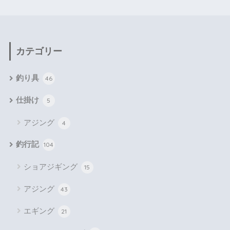
カテゴリー
釣り具
46
仕掛け
5
アジング
4
釣行記
104
ショアジギング
15
アジング
43
エギング
21