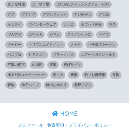
さかな料理
どーや市場
にいがたフィッシングショー2018
アジ
アジング
アジングノット
アジ泳がせ
アミ姫
イシダイ
ウインターウェア
カサゴ
カワハギ刺身
キス
ギガアジ
コウイカ
シマノ
スタメンケース
ダイワ
ダービー
トリプルエイトノット
ノット
ハモ出汁ラーメン
バスプロ
ヒラスズキ
ブラックバス
ルアーマガジンソルト
三津の朝市
佐田岬
双海
投げサビキ
撮るだけユーチューバー
春イカ
簡単
釣りお得情報
長浜
青物
魚子バイブ
鯵のなめろう
鹿野川ダム
HOME
プロフィール
免責事項・プライバシーポリシー