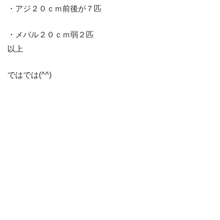
・アジ２０ｃｍ前後が７匹
・メバル２０ｃｍ弱２匹
以上
ではでは(^^)