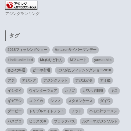
アジングランキング
タグ
2018フィッシングショー
Amazonサイバーマンデー
kindleunlimited
Mr.釣りどれん
Mフロート
yamashita
さかな料理
どーや市場
にいがたフィッシングショー2018
アジ
アジング
アジングノット
アジ泳がせ
アミ姫
イシダイ
ウインターウェア
カサゴ
カワハギ刺身
キス
ギガアジ
コウイカ
シマノ
スタメンケース
ダイワ
ダービー
トリプルエイトノット
ノット
ハモ出汁ラーメン
バスプロ
ヒラスズキ
ブラックバス
ルアーマガジンソルト