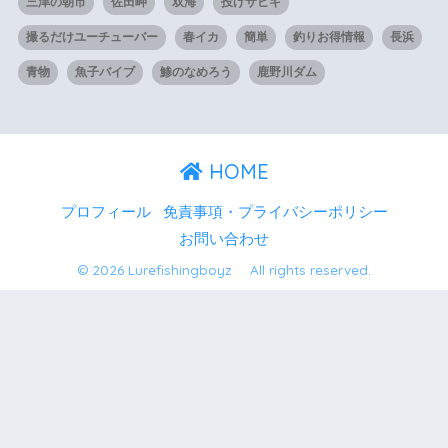
三津の朝市
佐田岬
双海
投げサビキ
撮るだけユーチューバー
春イカ
簡単
釣りお得情報
長浜
青物
魚子バイブ
鯵のなめろう
鹿野川ダム
HOME
プロフィール
免責事項・プライバシーポリシー
お問い合わせ
© 2026 Lurefishingboyz All rights reserved.