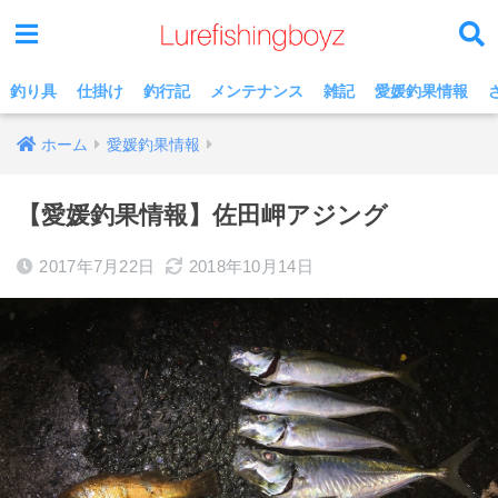
釣り具
仕掛け
釣行記
メンテナンス
雑記
愛媛釣果情報
ホーム
愛媛釣果情報
【愛媛釣果情報】佐田岬アジング
2017年7月22日
2018年10月14日