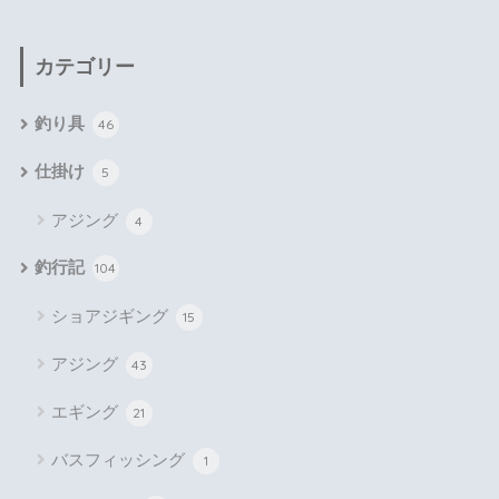
カテゴリー
釣り具
46
仕掛け
5
アジング
4
釣行記
104
ショアジギング
15
アジング
43
エギング
21
バスフィッシング
1