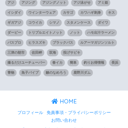
アジ
アジング
アジングノット
アジ泳がせ
アミ姫
イシダイ
ウインターウェア
カサゴ
カワハギ刺身
キス
ギガアジ
コウイカ
シマノ
スタメンケース
ダイワ
ダービー
トリプルエイトノット
ノット
ハモ出汁ラーメン
バスプロ
ヒラスズキ
ブラックバス
ルアーマガジンソルト
三津の朝市
佐田岬
双海
投げサビキ
撮るだけユーチューバー
春イカ
簡単
釣りお得情報
長浜
青物
魚子バイブ
鯵のなめろう
鹿野川ダム
HOME
プロフィール
免責事項・プライバシーポリシー
お問い合わせ