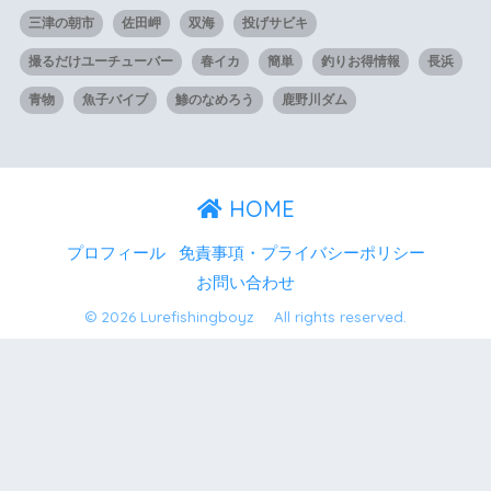
三津の朝市
佐田岬
双海
投げサビキ
撮るだけユーチューバー
春イカ
簡単
釣りお得情報
長浜
青物
魚子バイブ
鯵のなめろう
鹿野川ダム
HOME
プロフィール
免責事項・プライバシーポリシー
お問い合わせ
© 2026 Lurefishingboyz All rights reserved.