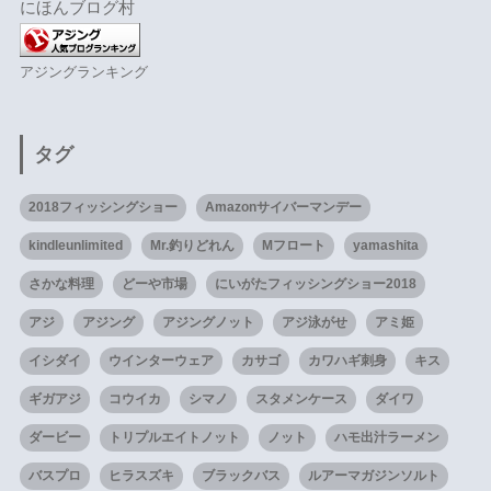
にほんブログ村
アジングランキング
タグ
2018フィッシングショー
Amazonサイバーマンデー
kindleunlimited
Mr.釣りどれん
Mフロート
yamashita
さかな料理
どーや市場
にいがたフィッシングショー2018
アジ
アジング
アジングノット
アジ泳がせ
アミ姫
イシダイ
ウインターウェア
カサゴ
カワハギ刺身
キス
ギガアジ
コウイカ
シマノ
スタメンケース
ダイワ
ダービー
トリプルエイトノット
ノット
ハモ出汁ラーメン
バスプロ
ヒラスズキ
ブラックバス
ルアーマガジンソルト