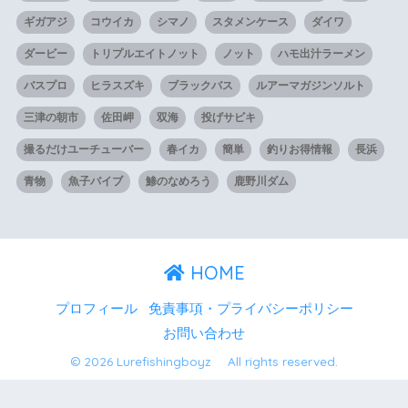
ギガアジ
コウイカ
シマノ
スタメンケース
ダイワ
ダービー
トリプルエイトノット
ノット
ハモ出汁ラーメン
バスプロ
ヒラスズキ
ブラックバス
ルアーマガジンソルト
三津の朝市
佐田岬
双海
投げサビキ
撮るだけユーチューバー
春イカ
簡単
釣りお得情報
長浜
青物
魚子バイブ
鯵のなめろう
鹿野川ダム
HOME
プロフィール
免責事項・プライバシーポリシー
お問い合わせ
© 2026 Lurefishingboyz All rights reserved.