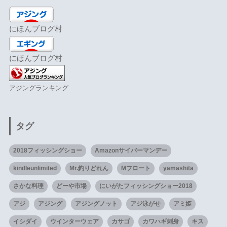
にほんブログ村
にほんブログ村
アジングランキング
タグ
2018フィッシングショー
Amazonサイバーマンデー
kindleunlimited
Mr.釣りどれん
Mフロート
yamashita
さかな料理
どーや市場
にいがたフィッシングショー2018
アジ
アジング
アジングノット
アジ泳がせ
アミ姫
イシダイ
ウインターウェア
カサゴ
カワハギ刺身
キス