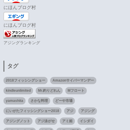
にほんブログ村
にほんブログ村
アジングランキング
タグ
2018フィッシングショー
Amazonサイバーマンデー
kindleunlimited
Mr.釣りどれん
Mフロート
yamashita
さかな料理
どーや市場
にいがたフィッシングショー2018
アジ
アジング
アジングノット
アジ泳がせ
アミ姫
イシダイ