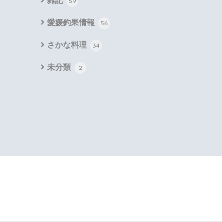
雑記
59
愛媛釣果情報
56
さかな料理
34
未分類
2