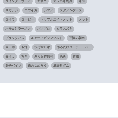
ウインターウェア
カサゴ
カワハギ刺身
キス
ギガアジ
コウイカ
シマノ
スタメンケース
ダイワ
ダービー
トリプルエイトノット
ノット
ハモ出汁ラーメン
バスプロ
ヒラスズキ
ブラックバス
ルアーマガジンソルト
三津の朝市
佐田岬
双海
投げサビキ
撮るだけユーチューバー
春イカ
簡単
釣りお得情報
長浜
青物
魚子バイブ
鯵のなめろう
鹿野川ダム