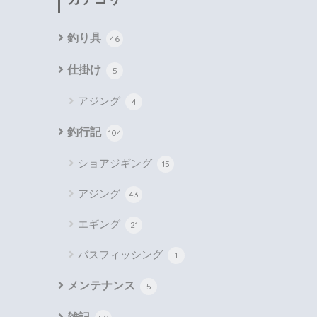
釣り具
46
仕掛け
5
アジング
4
釣行記
104
ショアジギング
15
アジング
43
エギング
21
バスフィッシング
1
メンテナンス
5