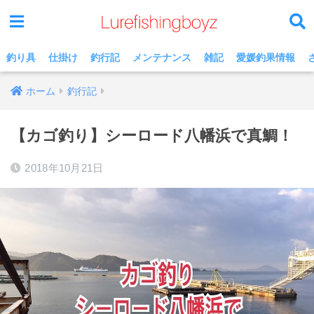
釣り具
仕掛け
釣行記
メンテナンス
雑記
愛媛釣果情報
ホーム
釣行記
【カゴ釣り】シーロード八幡浜で真鯛！
2018年10月21日