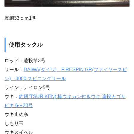
真鯛33ｃｍ1匹
使用タックル
ロッド：遠投竿3号
リール：
DAIWA(ダイワ) FIRESPIN GR(ファイヤースピ
ン) 3000 スピニングリール
ライン：ナイロン5号
ウキ：
釣研(TSURIKEN) 棒ウキカン付きウキ 遠投カゴサ
ビキ 6〜20号
ウキ止め糸
しもり玉
ウキスイベル