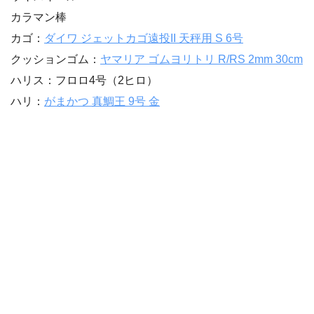
カラマン棒
カゴ：
ダイワ ジェットカゴ遠投II 天秤用 S 6号
クッションゴム：
ヤマリア ゴムヨリトリ R/RS 2mm 30cm
ハリス：フロロ4号（2ヒロ）
ハリ：
がまかつ 真鯛王 9号 金