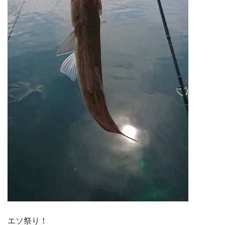
エソ祭り！