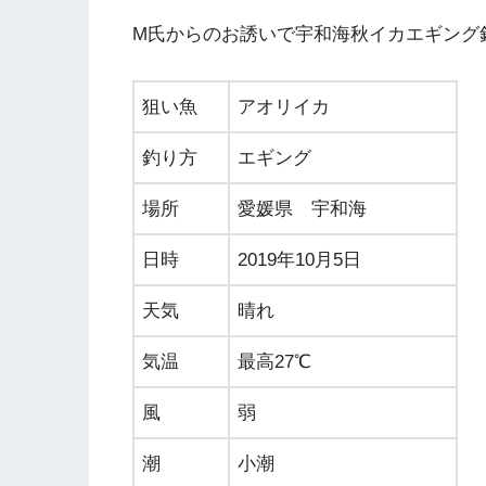
M氏からのお誘いで宇和海秋イカエギング
狙い魚
アオリイカ
釣り方
エギング
場所
愛媛県 宇和海
日時
2019年10月5日
天気
晴れ
気温
最高27℃
風
弱
潮
小潮