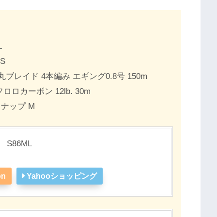
L
S
レイド 4本編み エギング0.8号 150m
カーボン 12lb. 30m
ナップ M
S86ML
on
Yahooショッピング