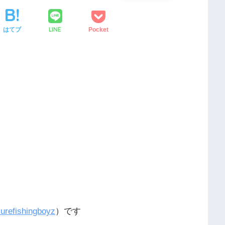
LINE
はてブ
Pocket
urefishingboyz
）です