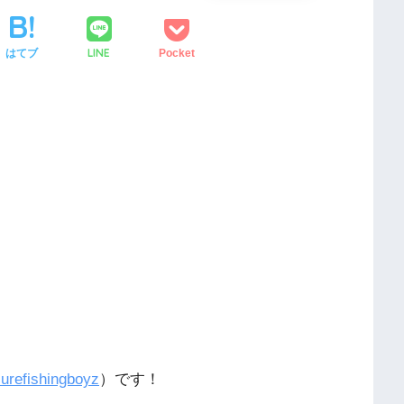
LINE
はてブ
Pocket
urefishingboyz
）です！