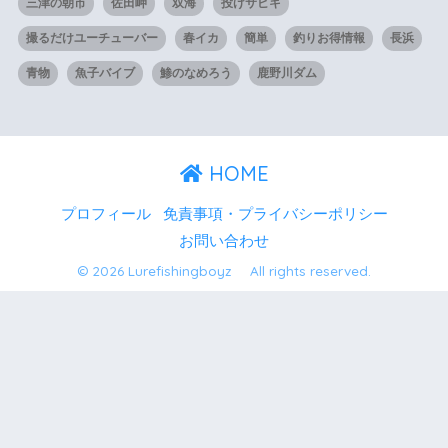
三津の朝市
佐田岬
双海
投げサビキ
撮るだけユーチューバー
春イカ
簡単
釣りお得情報
長浜
青物
魚子バイブ
鯵のなめろう
鹿野川ダム
HOME
プロフィール
免責事項・プライバシーポリシー
お問い合わせ
© 2026 Lurefishingboyz All rights reserved.