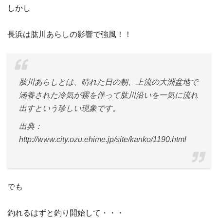
しかし
長浜は肱川あらしの影響で強風！！
肱川あらしとは、晴れた日の朝、上流の大洲盆地で
涵養された冷気が霧を伴って肱川沿いを一気に流れ
出すという珍しい現象です。
出典：
http://www.city.ozu.ehime.jp/site/kanko/1190.html
でも
釣れるはずと釣り開始して・・・