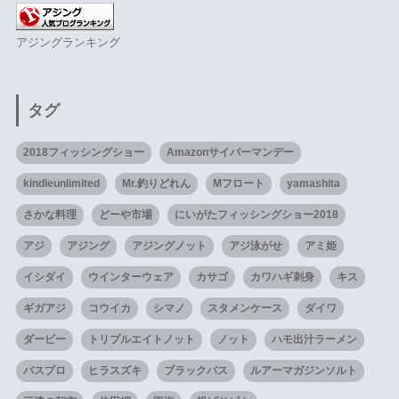
アジングランキング
タグ
2018フィッシングショー
Amazonサイバーマンデー
kindleunlimited
Mr.釣りどれん
Mフロート
yamashita
さかな料理
どーや市場
にいがたフィッシングショー2018
アジ
アジング
アジングノット
アジ泳がせ
アミ姫
イシダイ
ウインターウェア
カサゴ
カワハギ刺身
キス
ギガアジ
コウイカ
シマノ
スタメンケース
ダイワ
ダービー
トリプルエイトノット
ノット
ハモ出汁ラーメン
バスプロ
ヒラスズキ
ブラックバス
ルアーマガジンソルト