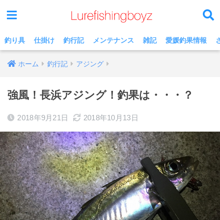
釣り具
仕掛け
釣行記
メンテナンス
雑記
愛媛釣果情報
ホーム
釣行記
アジング
強風！長浜アジング！釣果は・・・？
2018年9月21日
2018年10月13日