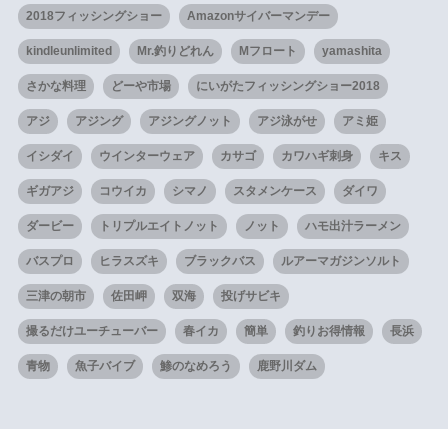
2018フィッシングショー
Amazonサイバーマンデー
kindleunlimited
Mr.釣りどれん
Mフロート
yamashita
さかな料理
どーや市場
にいがたフィッシングショー2018
アジ
アジング
アジングノット
アジ泳がせ
アミ姫
イシダイ
ウインターウェア
カサゴ
カワハギ刺身
キス
ギガアジ
コウイカ
シマノ
スタメンケース
ダイワ
ダービー
トリプルエイトノット
ノット
ハモ出汁ラーメン
バスプロ
ヒラスズキ
ブラックバス
ルアーマガジンソルト
三津の朝市
佐田岬
双海
投げサビキ
撮るだけユーチューバー
春イカ
簡単
釣りお得情報
長浜
青物
魚子バイブ
鯵のなめろう
鹿野川ダム