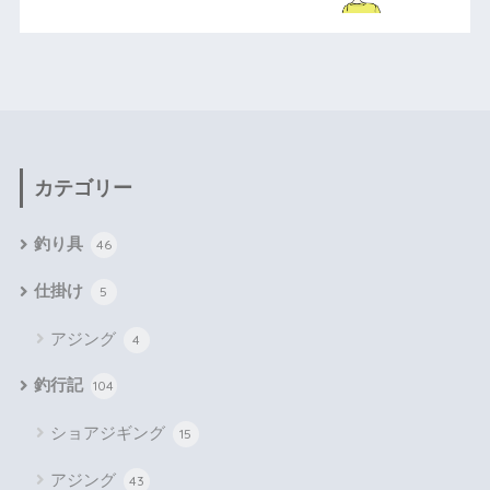
カテゴリー
釣り具
46
仕掛け
5
アジング
4
釣行記
104
ショアジギング
15
アジング
43